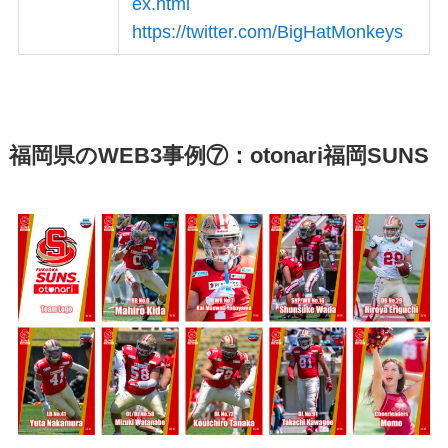
ex.html
https://twitter.com/BigHatMonkeys
福岡県のWEB3事例⑦：otonari福岡SUNS