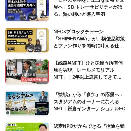
「日本の本物を、正当な価格で世
界へ」SBIトレーサビリティが語
る、熱い想いと導入事例
NFC×ブロックチェーン
「SHIMENAWA」が、模倣品対策
とファン作りを同時に叶える仕組
み
【線路✖︎NFT】ひと味違う所有体
験を実現「レールメモリアル
NFT」｜2年以上運営してきて感
じるJR九州にとってのNFTとは
「観戦」から「参加」の応援へ：
スタジアムのオーナーになれる
NFT｜鎌倉インターナショナルFC
認定NPOだからできる『控除を受