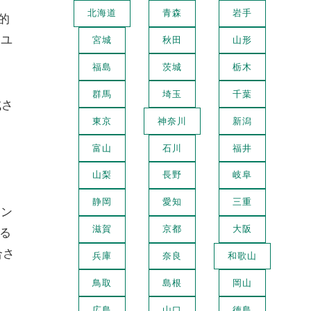
北海道
青森
岩手
的
、ユ
宮城
秋田
山形
福島
茨城
栃木
群馬
埼玉
千葉
成さ
東京
神奈川
新潟
ま
富山
石川
福井
山梨
長野
岐阜
静岡
愛知
三重
テン
滋賀
京都
大阪
る
合さ
兵庫
奈良
和歌山
鳥取
島根
岡山
広島
山口
徳島