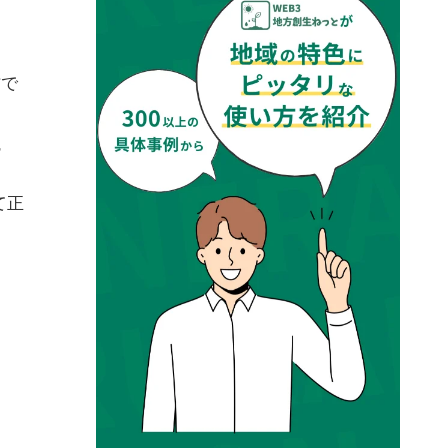
方で
議
て正