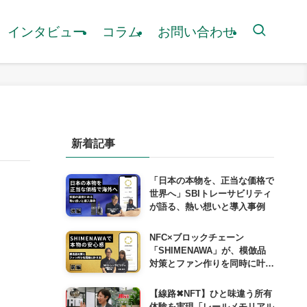
インタビュー
コラム
お問い合わせ
新着記事
「日本の本物を、正当な価格で
世界へ」SBIトレーサビリティ
が語る、熱い想いと導入事例
NFC×ブロックチェーン
「SHIMENAWA」が、模倣品
対策とファン作りを同時に叶え
る仕組み
【線路✖︎NFT】ひと味違う所有
体験を実現「レールメモリアル