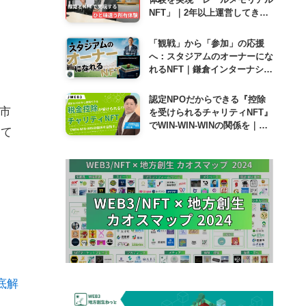
NFT」｜2年以上運営してきて
感じるJR九州にとってのNFT
とは
「観戦」から「参加」の応援
へ：スタジアムのオーナーにな
れるNFT｜鎌倉インターナショ
ナルFC
認定NPOだからできる『控除
貨市
を受けられるチャリティNFT』
でWIN-WIN-WINの関係を｜日
って
本WEB3推進協会 理事長 井出
底解