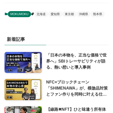
MOKUMOKU
北海道
愛知県
東京都
沖縄県
熊本県
新着記事
「日本の本物を、正当な価格で世
界へ」SBIトレーサビリティが語
る、熱い想いと導入事例
NFC×ブロックチェーン
「SHIMENAWA」が、模倣品対策
とファン作りを同時に叶える仕組
み
【線路✖︎NFT】ひと味違う所有体