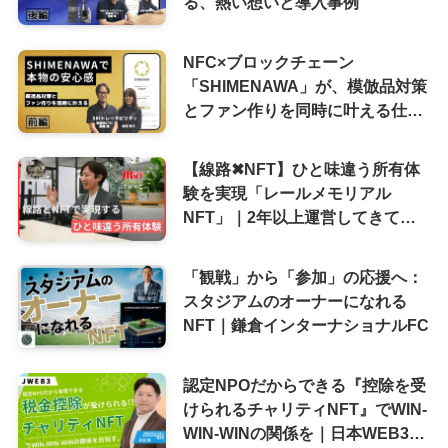
る、熱い想いと導入事例
NFC×ブロックチェーン
「SHIMENAWA」が、模倣品対策
とファン作りを同時に叶える仕組
み
【線路✖︎NFT】ひと味違う所有体
験を実現「レールメモリアル
NFT」｜2年以上運営してきて感
じるJR九州にとってのNFTとは
「観戦」から「参加」の応援へ：
スタジアムのオーナーになれる
NFT｜鎌倉インターナショナルFC
認定NPOだからできる『控除を受
けられるチャリティNFT』でWIN-
WIN-WINの関係を｜日本WEB3推