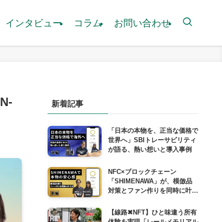
インタビュー
コラム
お問い合わせ
N-
新着記事
「日本の本物を、正当な価格で
世界へ」SBIトレーサビリティ
が語る、熱い想いと導入事例
NFC×ブロックチェーン
「SHIMENAWA」が、模倣品
対策とファン作りを同時に叶え
る仕組み
【線路✖︎NFT】ひと味違う所有
体験を実現「レールメモリアル