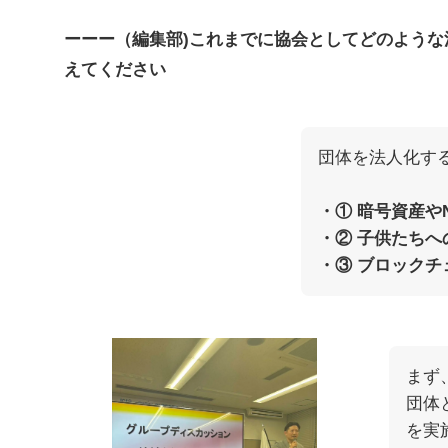
ーーー（編集部)これまでに協会としてどのよう
えてください
団体を法人化す
・① 暗号資産や
・② 子供たちへ
・③ ブロック
まず
団体
を実