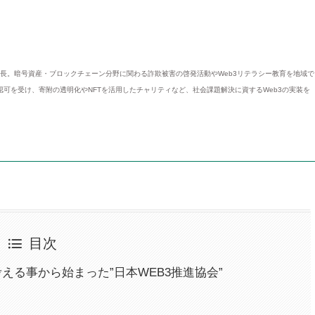
事長。暗号資産・ブロックチェーン分野に関わる詐欺被害の啓発活動やWeb3リテラシー教育を地域で
て認可を受け、寄附の透明化やNFTを活用したチャリティなど、社会課題解決に資するWeb3の実装を
目次
える事から始まった”日本WEB3推進協会”