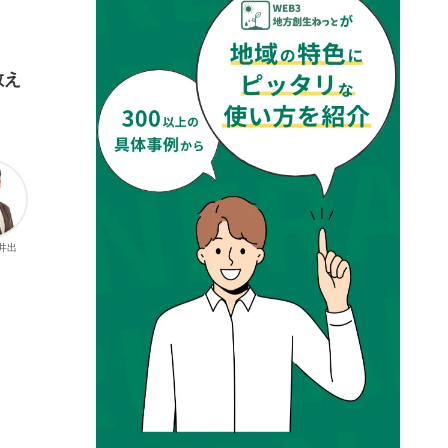
教え
 井出