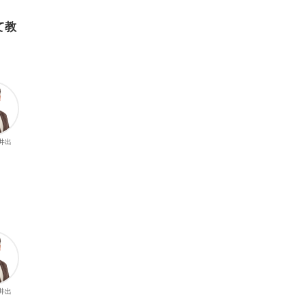
て教
 井出
 井出