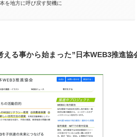
資本を地方に呼び戻す契機に
考える事から始まった”日本WEB3推進協