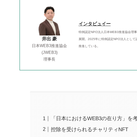
インタビュイー
特例認定NPO法人日本WEB3推進協会理
井出 豪
展開。2025年に特例認定NPO法人とし
日本WEB3推進協会
推進している。
(JWEB3)
理事長
「日本におけるWEB3の在り方」を考
控除を受けられるチャリティNFT