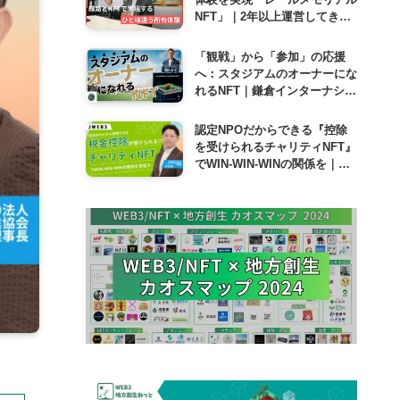
NFT」｜2年以上運営してきて
感じるJR九州にとってのNFT
とは
「観戦」から「参加」の応援
へ：スタジアムのオーナーにな
れるNFT｜鎌倉インターナショ
ナルFC
認定NPOだからできる『控除
を受けられるチャリティNFT』
でWIN-WIN-WINの関係を｜日
本WEB3推進協会 理事長 井出